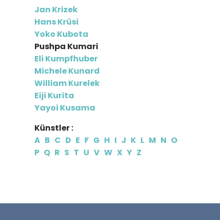
Jan Krizek
Hans Krüsi
Yoko Kubota
Pushpa Kumari
Eli Kumpfhuber
Michele Kunard
William Kurelek
Eiji Kurita
Yayoi Kusama
Künstler :
A
B
C
D
E
F
G
H
I
J
K
L
M
N
O
P
Q
R
S
T
U
V
W
X
Y
Z