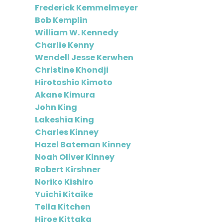
Frederick Kemmelmeyer
Bob Kemplin
William W. Kennedy
Charlie Kenny
Wendell Jesse Kerwhen
Christine Khondji
Hirotoshio Kimoto
Akane Kimura
John King
Lakeshia King
Charles Kinney
Hazel Bateman Kinney
Noah Oliver Kinney
Robert Kirshner
Noriko Kishiro
Yuichi Kitaike
Tella Kitchen
Hiroe Kittaka