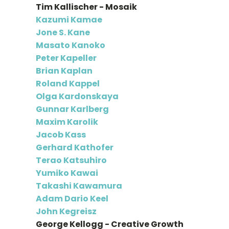
Tim Kallischer - Mosaik
Kazumi Kamae
Jone S. Kane
Masato Kanoko
Peter Kapeller
Brian Kaplan
Roland Kappel
Olga Kardonskaya
Gunnar Karlberg
Maxim Karolik
Jacob Kass
Gerhard Kathofer
Terao Katsuhiro
Yumiko Kawai
Takashi Kawamura
Adam Dario Keel
John Kegreisz
George Kellogg - Creative Growth