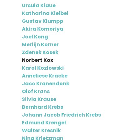
Ursula Klaue
Katharina Kleibel
Gustav Klumpp
Akira Komoriya
Joel Kong
Merlijn Korner
Zdenek Kosek
Norbert Kox
Karol Kozlowski
Anneliese Kracke
Jaco Kranendonk
Olof Krans
Silvia Krause
Bernhard Krebs
Johann Jacob Friedrich Krebs
Edmund Krengel
Walter Kresnik
Nina Krietzman