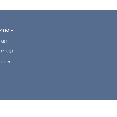
HOME
TART
BER UNS
RT BRUT