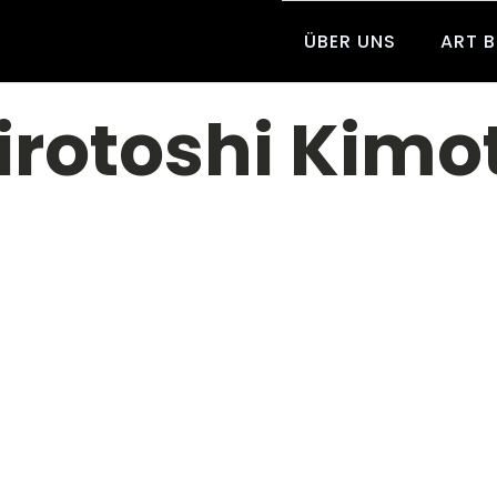
ÜBER UNS
ART 
irotoshi Kimo