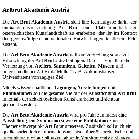
Artbrut Akademie Austria
Die
Art Brut Akademie Austria
sieht ihre Kernaufgabe darin, der
einmaligen Kunstrichtung
Art Brut
jenen Platz innerhalb der
österreichischen Kunstlandschaft zu erarbeiten, der ihr im Kontext
der gegenwärtigen internationalen Entwicklungen in diesem Feld
zusteht.
Die
Art Brut Akademie Austria
will zur Verbreitung sowie zur
Erforschung der
Art Brut
aktiv beitragen. Dafür ist vor allem die
Vernetzung von
Ateliers
,
Sammlern
,
Galerien
,
Museen
und
unterschiedlicher Art Brut-"Mittler" (z.B. Auktionshäuser,
Universitäten) vorrangiges Ziel.
Mittels wissenschaftlicher
Tagungen, Ausstellungen
und
Publikationen
soll die gesamte Vielfalt der Kunstrichtung
Art Brut
innerhalb der zeitgenössischen Kunst erarbeitet und sichtbar
gemacht werden.
Die
Art Brut Akademie Austria
wird pro Jahr zumindest
eine
Ausstellung
,
ein Symposion
sowie
eine Publikation
zum
Themenschwerpunkt
Art Brut
umsetzen. Zusätzlich soll auch ein
qualitätsorientierter Informationsaustausch über österreichische und
internationale Veranstaltungen, aktuelle Marktpreisentwicklungen