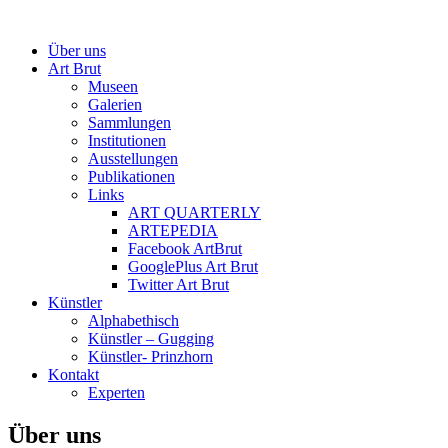
Über uns
Art Brut
Museen
Galerien
Sammlungen
Institutionen
Ausstellungen
Publikationen
Links
ART QUARTERLY
ARTEPEDIA
Facebook ArtBrut
GooglePlus Art Brut
Twitter Art Brut
Künstler
Alphabethisch
Künstler – Gugging
Künstler- Prinzhorn
Kontakt
Experten
Über uns