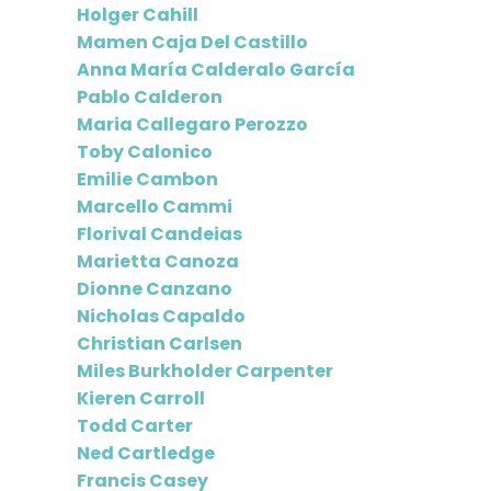
Holger Cahill
Mamen Caja Del Castillo
Anna María Calderalo García
Pablo Calderon
Maria Callegaro Perozzo
Toby Calonico
Emilie Cambon
Marcello Cammi
Florival Candeias
Marietta Canoza
Dionne Canzano
Nicholas Capaldo
Christian Carlsen
Miles Burkholder Carpenter
Kieren Carroll
Todd Carter
Ned Cartledge
Francis Casey