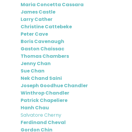
Maria Concetta Cassara
James Castle
Larry Cather
Christine Cattebeke
Peter Cave
Boris Cavenaugh
Gaston Chaissac
Thomas Chambers
Jenny Chan
Sue Chan
Nek Chand Saini
Joseph Goodhue Chandler
Winthrop Chandler
Patrick Chapeliere
Hanh Chau
Salvatore Cherny
Ferdinand Cheval
Gordon Chin