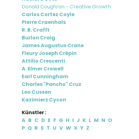
Donald Coughran - Creative Growth
Carlos Cortez Coyle
Pierre Craenhals
R. B. Crafft
Burlon Craig
James Augustus Crane
Fleury Joseph Crépin
Attilio Crescenti
A. Elmer Crowell
Earl Cunningham
Charles "Pancho" Cruz
Leo Cussen
Kazimierz Cycon
Künstler :
A
B
C
D
E
F
G
H
I
J
K
L
M
N
O
P
Q
R
S
T
U
V
W
X
Y
Z