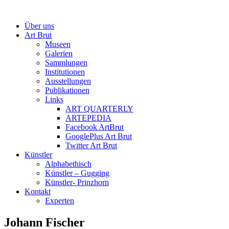
Über uns
Art Brut
Museen
Galerien
Sammlungen
Institutionen
Ausstellungen
Publikationen
Links
ART QUARTERLY
ARTEPEDIA
Facebook ArtBrut
GooglePlus Art Brut
Twitter Art Brut
Künstler
Alphabethisch
Künstler – Gugging
Künstler- Prinzhorn
Kontakt
Experten
Johann Fischer