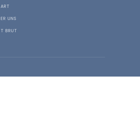
TART
BER UNS
RT BRUT