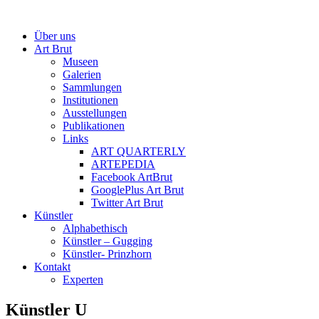
Über uns
Art Brut
Museen
Galerien
Sammlungen
Institutionen
Ausstellungen
Publikationen
Links
ART QUARTERLY
ARTEPEDIA
Facebook ArtBrut
GooglePlus Art Brut
Twitter Art Brut
Künstler
Alphabethisch
Künstler – Gugging
Künstler- Prinzhorn
Kontakt
Experten
Künstler U