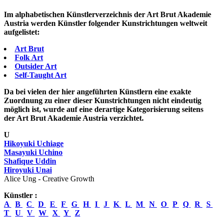
Im alphabetischen Künstlerverzeichnis der Art Brut Akademie
Austria werden Künstler folgender Kunstrichtungen weltweit
aufgelistet:
Art Brut
Folk Art
Outsider Art
Self-Taught Art
Da bei vielen der hier angeführten Künstlern eine exakte
Zuordnung zu einer dieser Kunstrichtungen nicht eindeutig
möglich ist, wurde auf eine derartige Kategorisierung seitens
der Art Brut Akademie Austria verzichtet.
U
Hikoyuki Uchiage
Masayuki Uchino
Shafique Uddin
Hiroyuki Unai
Alice Ung - Creative Growth
Künstler :
A
B
C
D
E
F
G
H
I
J
K
L
M
N
O
P
Q
R
S
T
U
V
W
X
Y
Z