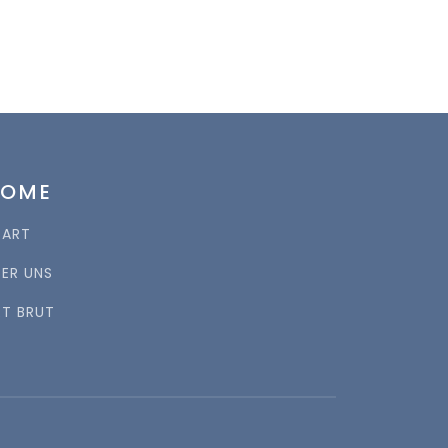
HOME
TART
BER UNS
RT BRUT