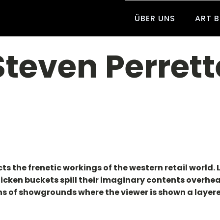
ÜBER UNS
ART 
Steven Perrett
cts the frenetic workings of the western retail world
hicken buckets spill their imaginary contents overh
ns of showgrounds where the viewer is shown a layer