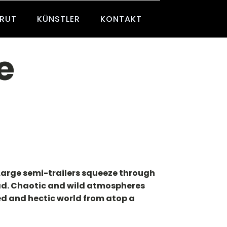
BRUT
KÜNSTLER
KONTAKT
e
. Large semi-trailers squeeze through
ead. Chaotic and wild atmospheres
ed and hectic world from atop a