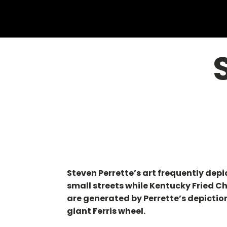
Steven Perrette’s art frequently depi
small streets while Kentucky Fried C
are generated by Perrette’s depictio
giant Ferris wheel.