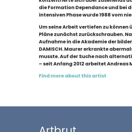
konzentrierte sich aber zusehends au
die Formation Dependance und bei de
intensiven Phase wurde 1988 vom nie
Um seine Arbeit vertiefen zu können 
Pläne zunächst zurückschrauben. Nach
Aufnahme in die Akademie der bildend
DAMISCH. Maurer erkrankte abermals,
musste. Auf der Suche nach alterna
– seit Anfang 2012 arbeitet Andreas M
Find more about this artist
Artbrut