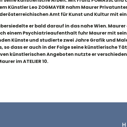
f seine künstlerische Arbeit. Mit Franz POMASSL und 
m Künstler Leo ZOGMAYER nahm Maurer Privatunterric
derösterreichischen Amt für Kunst und Kultur mit ei
übersiedelte er bald darauf in das nahe Wien. Maure
 einem Psychiatrieaufenthalt fuhr Maurer mit seiner 
en Künste und studierte zwei Jahre Grafik und Maler
 so dass er auch in der Folge seine künstlerische T
tiven künstlerischen Angeboten nutzte er verschied
aurer im ATELIER 10.