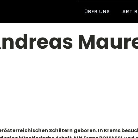
ÜBER UNS
ART 
ndreas Maur
österreichischen Schiltern geboren. In Krems besu