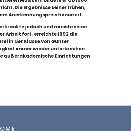
anderen Musikern bildete er ab 1986
ht. Die Ergebnisse seiner frühen,
nem Anerkennungspreis honoriert.
r erkrankte jedoch und musste seine
Arbeit fort, erreichte 1992 die
ei in der Klasse von Gunter
ätigkeit immer wieder unterbrechen
ene außerakademische Einrichtungen
HOME