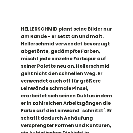
HELLERSCHMID plant seine Bilder nur
am Rande - er setzt an und malt.
Hellerschmid verwendet bevorzugt
abgetönte, gedämpfte Farben,
mischt jede einzelne Farbspur auf
seiner Palette neu an. Hellerschmid
geht nicht den schnellen Weg. Er
verwendet auch oft für größere
Leinwände schmale Pinsel,
erarbeitet sich seinen Duktus indem
er in zahlreichen Arbeitsgängen die
Farbe auf die Leinwand `schnitzt´. Er
schafft dadurch Anhäufung
versprengter Formen und Konturen,
ein kubistisches Dickicht in