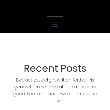
Recent Posts
Detract yet delight written farther his
general. If in so bred at dare rose lose
good. Feel and make two real miss use
easy.